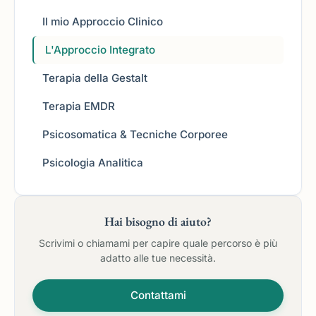
Psicologia Analitica
Il mio Approccio Clinico
Training Autogeno
Mindfulness e Tecniche Corporee
L'Approccio Integrato
Riservatezza nel mio Studio
Terapia della Gestalt
Terapia EMDR
Psicosomatica & Tecniche Corporee
Psicologia Analitica
Hai bisogno di aiuto?
Scrivimi o chiamami per capire quale percorso è più
adatto alle tue necessità.
Contattami