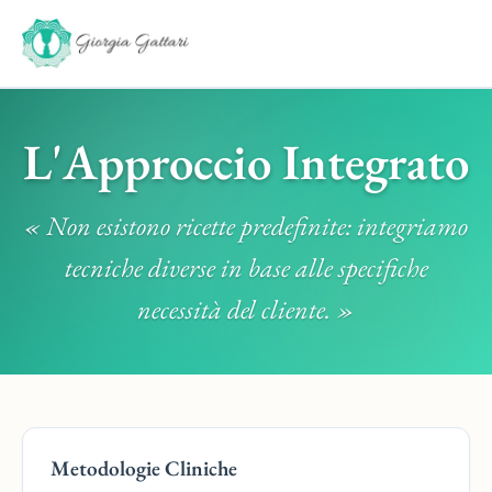
Chi sono
L'Approccio Integrato
Servizi
« Non esistono ricette predefinite: integriamo
Consulenza Psicologica
Problematiche
tecniche diverse in base alle specifiche
Sostegno Psicologico
Il mio approccio
necessità del cliente. »
Psicoterapia Individuale
Approccio Integrato
Blog
Psicoterapia di Gruppo
Terapia della Gestalt
Libri
Mindfulness e Tecniche Corporee
EMDR
Contatti
Consulenza ai Genitori
Psicosomatica e Corpo
Metodologie Cliniche
Sostegno ad Adolescenti