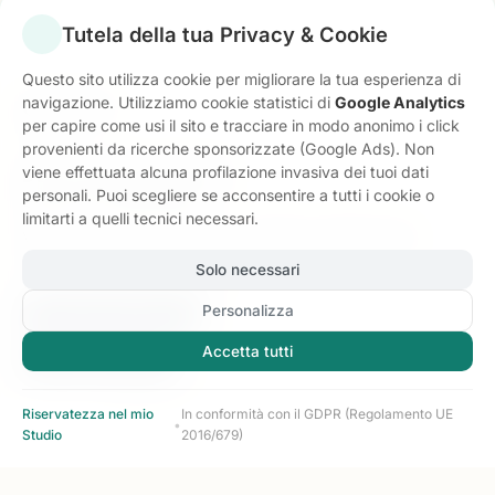
Tutela della tua Privacy & Cookie
Questo sito utilizza cookie per migliorare la tua esperienza di
Contatti
navigazione. Utilizziamo cookie statistici di
Google Analytics
per capire come usi il sito e tracciare in modo anonimo i click
provenienti da ricerche sponsorizzate (Google Ads). Non
viene effettuata alcuna profilazione invasiva dei tuoi dati
Dott.ssa Giorgia Gattari
personali. Puoi scegliere se acconsentire a tutti i cookie o
Studio di Psicoterapia
limitarti a quelli tecnici necessari.
Via Einaudi 108 - Piano 2 - Scala A, Interno 43,
Civitanova Marche (MC)
Solo necessari
Tecnici & Necessari
Sempre Attivo
Necessari per il funzionamento basilare del sito (es.
Personalizza
ricordare questa scelta).
Mostra Telefono
Accetta tutti
Statistici & Analytics
Mostra Email
Google Analytics per monitorare il traffico sul sito e
raccogliere dati d'uso anonimizzati.
Riservatezza nel mio
In conformità con il GDPR (Regolamento UE
•
Studio
2016/679)
Profilazione & Marketing
Per tracciare la conversione dei click da ricerche
sponsorizzate su Google (Google Ads).