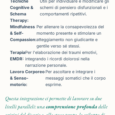
Tecniche
Utili per individuare e modificare gli
Cognitive &
schemi di pensiero disfunzionali e i
Schema
comportamenti ripetitivi.
Therapy:
Mindfulness
Per allenare la consapevolezza del
& Self-
momento presente e stimolare un
Compassion:
atteggiamento non giudicante e
gentile verso sé stessi.
Terapia
Per l'elaborazione dei traumi emotivi,
EMDR:
integrando i ricordi dolorosi nella
narrazione personale.
Lavoro Corporeo
Per ascoltare e integrare i
& Senso-
messaggi somatici che il corpo
motorio:
esprime.
Questa integrazione ci permette di lavorare su due
livelli paralleli: una
comprensione profonda
delle
origini del disagio e, allo stesso tempo, lo sviluppo di